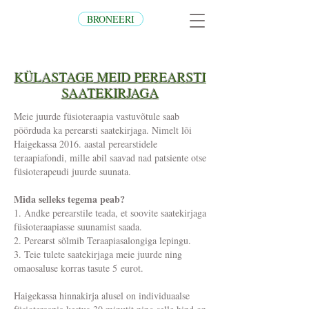
BRONEERI
KÜLASTAGE MEID PEREARSTI
SAATEKIRJAGA
Meie juurde füsioteraapia vastuvõtule saab
pöörduda ka perearsti saatekirjaga. Nimelt lõi
Haigekassa 2016. aastal perearstidele
teraapiafondi, mille abil saavad nad patsiente otse
füsioterapeudi juurde suunata.
Mida selleks tegema peab?
1. Andke perearstile teada, et soovite saatekirjaga
füsioteraapiasse suunamist saada.
2. Perearst sõlmib Teraapiasalongiga lepingu.
3. Teie tulete saatekirjaga meie juurde ning
omaosaluse korras tasute 5 eurot.
Haigekassa hinnakirja alusel on individuaalse