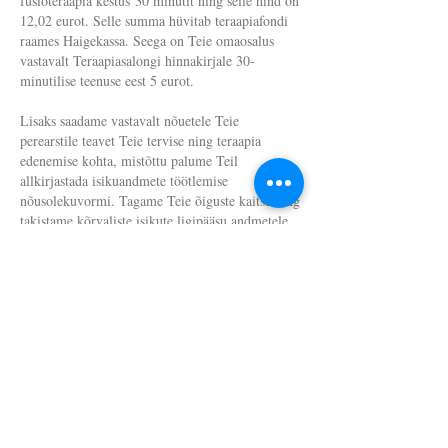
füsioteraapia kestus 30 minutit ning selle hind on
12,02 eurot. Selle summa hüvitab teraapiafondi
raames Haigekassa. Seega on Teie omaosalus
vastavalt Teraapiasalongi hinnakirjale 30-
minutilise teenuse eest 5 eurot.
Lisaks saadame vastavalt nõuetele Teie
perearstile teavet Teie tervise ning teraapia
edenemise kohta, mistõttu palume Teil
allkirjastada isikuandmete töötlemise
nõusolekuvormi. Tagame Teie õiguste kaitse ning
takistame kõrvaliste isikute ligipääsu andmetele.
Aadress:
Oleme avatud:
E-R: 9-20
Kalevi 52
L kokkuleppel
Tartu, 50103
P suletud
Eesti