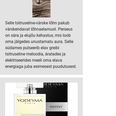
Selle tsitruseline-värske lõhn pakub
värskendavat lõhnaelamust. Perseus
on sära ja elujõu kehastus, mis loob
oma jälgedes unustamatu aura. Selle
südames pulseerib elav greibi
tsitruseline meloodia, äratades ja
elektriseerides meeli oma elava
energiaga juba esimesest puudutusest.