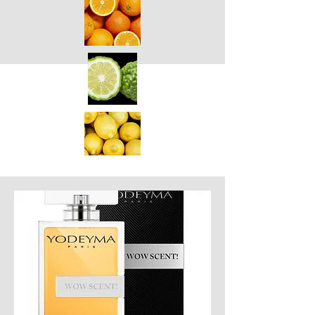
Parfüüm Blue Sand Eau de Parfum
100ml meestele, mis ühendab endas
apelsini, sidruni, bergamoti ja
puuviljanootide aroomid
.