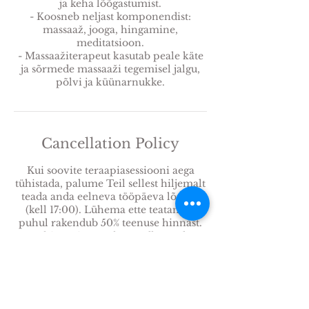
ja keha lõõgastumist.
- Koosneb neljast komponendist:
massaaž, jooga, hingamine,
meditatsioon.
- Massaažiterapeut kasutab peale käte
ja sõrmede massaaži tegemisel jalgu,
põlvi ja küünarnukke.
Cancellation Policy
Kui soovite teraapiasessiooni aega
tühistada, palume Teil sellest hiljemalt
teada anda eelneva tööpäeva lõpuks
(kell 17:00). Lühema ette teatamise
puhul rakendub 50% teenuse hinnast.
Tühistamisest palun andke teada
helistades või kirjutades e-mailile.