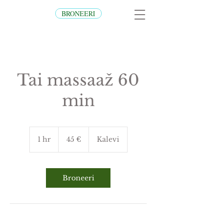
BRONEERI
Tai massaaž 60
min
45
€
1 hr
1
45 €
Kalevi
h
Broneeri