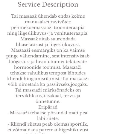
Service Description
Tai massaaž ühendab endas kolme
manuaalset ravivõtet:
pehmekoemassaaž, tsooniteraapia
ning liigesliikuvus- ja venitusteraapia.
Massaaž aitab suurendada
lihaselastsust ja liigesliikuvust.
Massaaži eesmärgiks on ka vaimse
pinge vähendamine, sest intensiivistab
lõõgastust ja heaolutunnet tekitavate
hormoonide tootmist. Massaaži
tehakse rahulikus tempost lähtudes
kliendi hingamisrütmist. Tai massaaži
võib nimetada ka passiivseks joogaks.
Tai massaaži märksõnadeks on
terviklikkus, tasakaal, tervis ja
õnnetunne.
Eripärad
- Massaaži tehakse põrandal mati peal
läbi riiete.
- Kliendi riietus peab olemas sportlik,
et võimaldada paremat liigesliikuvust