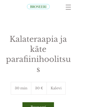
BRONEERI
Kalateraapia ja
käte
parafiinihoolitsu
s
30
eurot
30 min
3
30 €
Kalevi
0
m
i
n