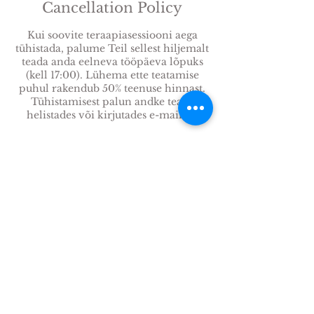
Cancellation Policy
Kui soovite teraapiasessiooni aega
tühistada, palume Teil sellest hiljemalt
teada anda eelneva tööpäeva lõpuks
(kell 17:00). Lühema ette teatamise
puhul rakendub 50% teenuse hinnast.
Tühistamisest palun andke teada
helistades või kirjutades e-mailile.
Contact Details
Kalevi 52, Tartu, Estonia
Aadress:
Oleme avatud: