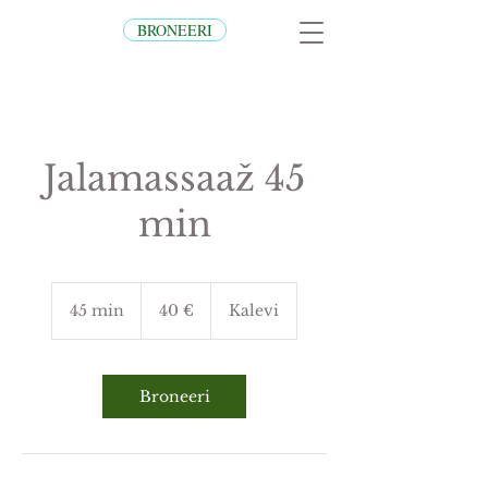
BRONEERI
Jalamassaaž 45
min
40
eurot
45 min
4
40 €
Kalevi
5
m
i
n
Broneeri