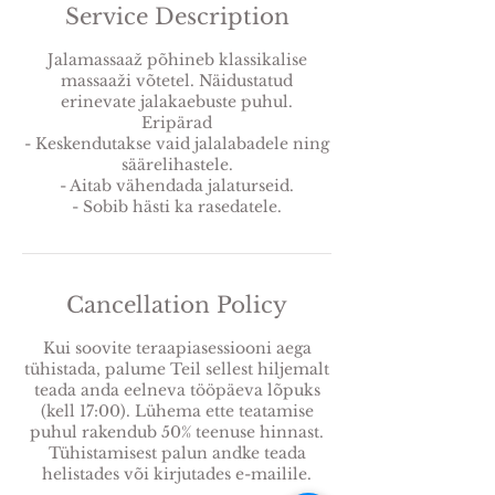
Service Description
Jalamassaaž põhineb klassikalise
massaaži võtetel. Näidustatud
erinevate jalakaebuste puhul.
Eripärad
- Keskendutakse vaid jalalabadele ning
säärelihastele.
- Aitab vähendada jalaturseid.
Cancellation Policy
Kui soovite teraapiasessiooni aega
tühistada, palume Teil sellest hiljemalt
teada anda eelneva tööpäeva lõpuks
(kell 17:00). Lühema ette teatamise
puhul rakendub 50% teenuse hinnast.
Tühistamisest palun andke teada
helistades või kirjutades e-mailile.